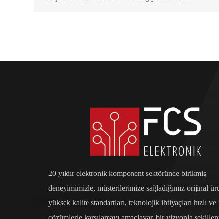
20 yıldır elektronik komponent sektöründe birikmiş
deneyimimizle, müşterilerimize sağladığımız orijinal ür
yüksek kalite standartları, teknolojik ihtiyaçları hızlı ve
çözümlerle karşılamayı amaçlayan bir vizyonla şekillenm