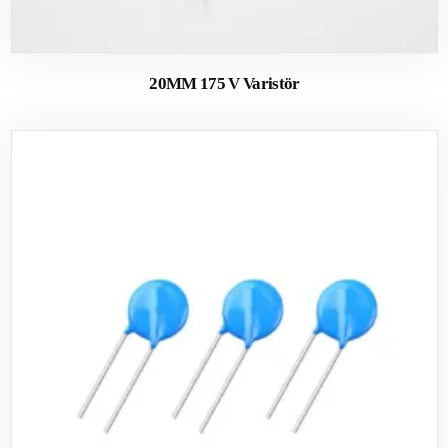
20MM 175 V Varistör